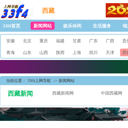
西藏
33f4首页
新闻网站
娱乐休闲
生活服务
地
安徽
北京
重庆
福建
甘肃
广东
广西
贵
青海
山东
山西
陕西
上海
四川
天津
西
当前位置：
33f4上网导航
->
新闻网站
西藏新闻
西藏新闻网
中国西藏网