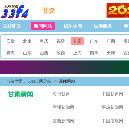
甘肃
33f4首页
新闻网站
娱乐休闲
生活服务
地
安徽
北京
重庆
福建
甘肃
广东
广西
贵
青海
山东
山西
陕西
上海
四川
天津
西
当前位置：
33f4上网导航
->
新闻网站
甘肃新闻
每日甘肃
中国甘肃网
兰州新闻网
平凉新闻网
定西新闻网
中国酒泉网