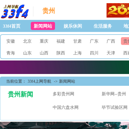
贵州
33f4首页
新闻网站
娱乐休闲
生活服务
地
安徽
北京
重庆
福建
甘肃
广东
广西
贵
青海
山东
山西
陕西
上海
四川
天津
西
当前位置：
33f4上网导航
->
新闻网站
贵州新闻
多彩贵州网
新华网--贵州
中国六盘水网
毕节试验区网