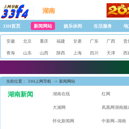
湖南
33f4首页
新闻网站
娱乐休闲
生活服务
地
安徽
北京
重庆
福建
甘肃
广东
广西
贵
青海
山东
山西
陕西
上海
四川
天津
西
当前位置：
33f4上网导航
->
新闻网站
湖南新闻
湖南在线
红网
大湘网
凤凰网湖南频
怀化新闻网
中新网--湖南