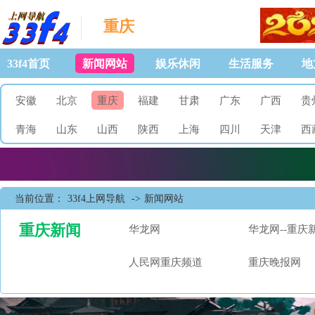
重庆
33f4首页
新闻网站
娱乐休闲
生活服务
地
安徽
北京
重庆
福建
甘肃
广东
广西
贵
青海
山东
山西
陕西
上海
四川
天津
西
当前位置：
33f4上网导航
->
新闻网站
重庆新闻
华龙网
华龙网--重庆
人民网重庆频道
重庆晚报网