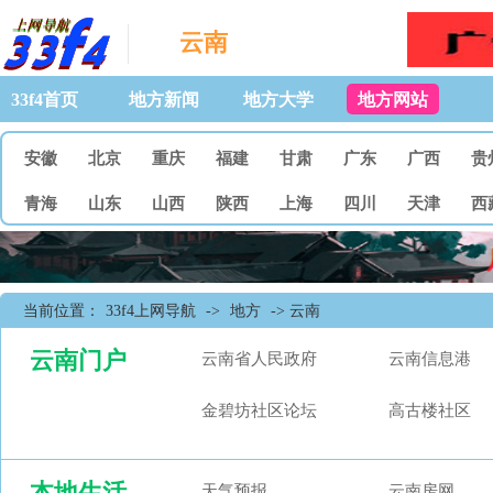
云南
33f4首页
地方新闻
地方大学
地方网站
安徽
北京
重庆
福建
甘肃
广东
广西
贵
青海
山东
山西
陕西
上海
四川
天津
西
当前位置：
33f4上网导航
->
地方
-> 云南
云南门户
云南省人民政府
云南信息港
金碧坊社区论坛
高古楼社区
本地生活
天气预报
云南房网