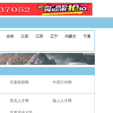
吉林
江苏
江西
辽宁
内蒙古
宁夏
甘肃新闻网
中国兰州网
西北人才网
陇上人才网
甘肃农业大学