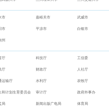
水市
嘉峪关市
武威市
阳市
平凉市
白银市
南州
育厅
科技厅
工信委
法厅
财政厅
人社厅
通运输厅
水利厅
农牧厅
生和计划生育委员会
审计厅
政府外事办
监局
新闻出版广电局
体育局