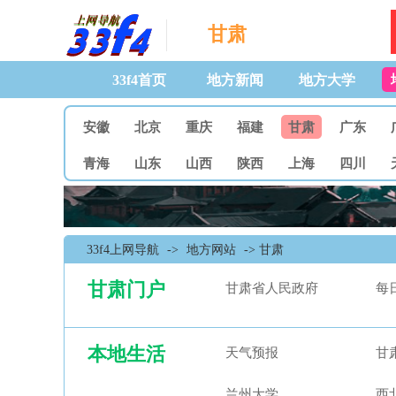
甘肃
33f4首页
地方新闻
地方大学
安徽
北京
重庆
福建
甘肃
广东
青海
山东
山西
陕西
上海
四川
33f4上网导航
->
地方网站
-> 甘肃
甘肃门户
甘肃省人民政府
每
本地生活
天气预报
甘
兰州大学
西