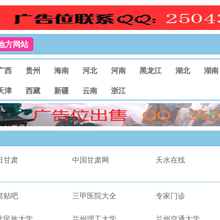
地方网站
广西
贵州
海南
河北
河南
黑龙江
湖北
湖南
天津
西藏
新疆
云南
浙江
日甘肃
中国甘肃网
天水在线
肃贴吧
三甲医院大全
专家门诊
北民族大学
兰州理工大学
兰州交通大学