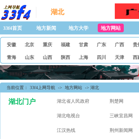
湖北
33f4首页
地方新闻
地方大学
地方网站
安徽
北京
重庆
福建
甘肃
广东
广西
贵
青海
山东
山西
陕西
上海
四川
天津
西
当前位置：
33f4上网导航
->
地方网站
-> 湖北
湖北门户
湖北省人民政府
荆楚网
湖北电视台
三峡宜昌网
江汉热线
荆州新闻网