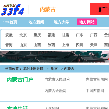
内蒙古
33f4首页
地方新闻
地方大学
地方网站
安徽
北京
重庆
福建
甘肃
广东
广西
贵
青海
山东
山西
陕西
上海
四川
天津
西
当前位置：
33f4上网导航
->
地方
-> 内蒙古
内蒙古门户
内蒙古人民政府
内蒙古新闻网
内蒙古金融网
中国西部网
本地生活
天气预报
内蒙古福彩网