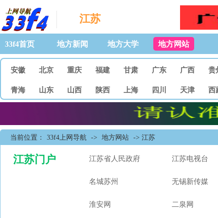
江苏
33f4首页
地方新闻
地方大学
地方网站
安徽
北京
重庆
福建
甘肃
广东
广西
贵
青海
山东
山西
陕西
上海
四川
天津
西
当前位置：
33f4上网导航
->
地方网站
-> 江苏
江苏门户
江苏省人民政府
江苏电视台
名城苏州
无锡新传媒
淮安网
二泉网