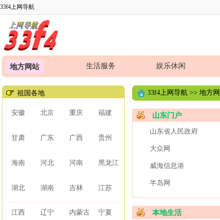
33f4上网导航
生活服务
娱乐休闲
地方网站
33f4上网导航
>>
地方网
祖国各地
安徽
北京
重庆
福建
山东门户
山东省人民政府
甘肃
广东
广西
贵州
大众网
海南
河北
河南
黑龙江
威海信息港
半岛网
湖北
湖南
吉林
江苏
江西
辽宁
内蒙古
宁夏
本地生活