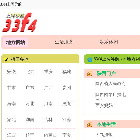
33f4上网导航
生活服务
娱乐休闲
地方网站
33f4上网导航
>>
地方网
祖国各地
安徽
北京
重庆
福建
陕西门户
陕西省人民政府
甘肃
广东
广西
贵州
陕西网络广播电
视台
海南
河北
河南
黑龙江
西安妈妈
湖北
湖南
吉林
江苏
本地生活
天气预报
江西
辽宁
内蒙古
宁夏