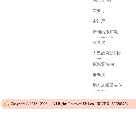
国土资源厅
农业厅
审计厅
新闻出版广电
（版权）局
粮食局
人民政府法制办
公室
监狱管理局
移民局
地方志编纂委员
会办公室
Copyright © 2012 -
2026 All Rights Reserved.
33f4.cn
-
闽ICP备16022067号