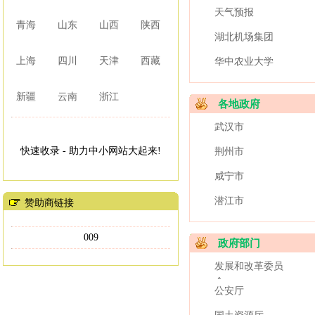
天气预报
青海
山东
山西
陕西
湖北机场集团
上海
四川
天津
西藏
华中农业大学
新疆
云南
浙江
各地政府
武汉市
快速收录 - 助力中小网站大起来!
荆州市
咸宁市
潜江市
赞助商链接
009
政府部门
发展和改革委员
会
公安厅