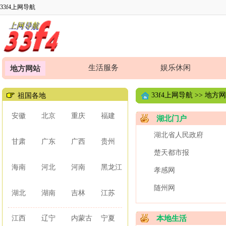
33f4上网导航
生活服务
娱乐休闲
地方网站
33f4上网导航
>>
地方网
祖国各地
安徽
北京
重庆
福建
湖北门户
湖北省人民政府
甘肃
广东
广西
贵州
楚天都市报
海南
河北
河南
黑龙江
孝感网
随州网
湖北
湖南
吉林
江苏
江西
辽宁
内蒙古
宁夏
本地生活