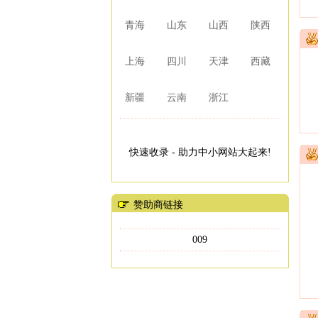
青海
山东
山西
陕西
上海
四川
天津
西藏
新疆
云南
浙江
快速收录 - 助力中小网站大起来!
赞助商链接
009