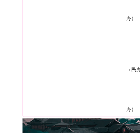
办）
（民
办）