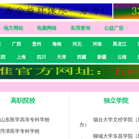
地方网站
电脑网络
实用查询
公益广告
东
广西
贵州
海南
河北
河南
黑龙江
陕西
上海
四川
天津
西藏
新疆
云南
高职院校
独立学院
山东医学高等专科学校
烟台大学文经学院（
办）
菏泽医学专科学校
聊城大学东昌学院（