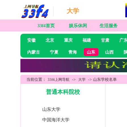
大学
33f4首页
娱乐休闲
生活服务
安徽
北京
重庆
福建
甘肃
广
内蒙古
宁夏
青海
山东
山西
当前位置：
33f4上网导航
->
大学
-> 山东学校名单
普通本科院校
山东大学
中国海洋大学