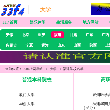
大学
33f4首页
娱乐休闲
生活服务
地方网站
安徽
北京
重庆
福建
甘肃
广东
广西
内蒙古
宁夏
青海
山东
山西
陕西
上
当前位置：
33f4上网导航
->
大学
-> 福建学校名单
普通本科院校
高
厦门大学
泉州医学
华侨大学
福建华南
（民办）