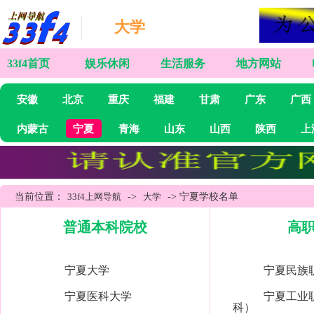
大学
33f4首页
娱乐休闲
生活服务
地方网站
安徽
北京
重庆
福建
甘肃
广东
广西
内蒙古
宁夏
青海
山东
山西
陕西
上
当前位置：
33f4上网导航
->
大学
-> 宁夏学校名单
普通本科院校
高
宁夏大学
宁夏民族
宁夏医科大学
宁夏工业
科）