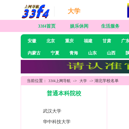
大学
33f4首页
娱乐休闲
生活服务
安徽
北京
重庆
福建
甘肃
广
内蒙古
宁夏
青海
山东
山西
当前位置：
33f4上网导航
->
大学
-> 湖北学校名单
普通本科院校
武汉大学
华中科技大学