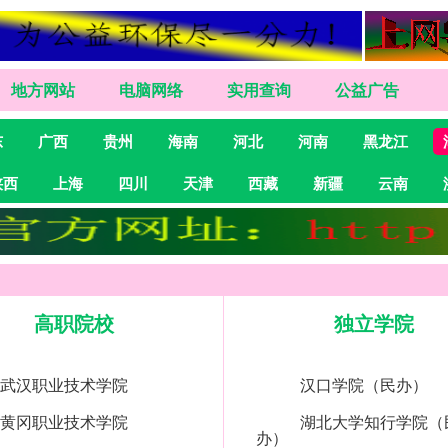
地方网站
电脑网络
实用查询
公益广告
东
广西
贵州
海南
河北
河南
黑龙江
陕西
上海
四川
天津
西藏
新疆
云南
高职院校
独立学院
武汉职业技术学院
汉口学院（民办）
黄冈职业技术学院
湖北大学知行学院（
办）