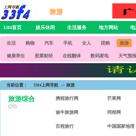
旅游
33f4首页
娱乐休闲
生活服务
地方网站
电
生活
购物
汽车
手机
女人
团购
旅游
健康养生
股票财经
在线翻译
数码家电
天气预
当前位置：
33f4上网导航
-> 旅游
旅游综合
携程旅行网
芒果网
(20)
途牛旅游网
同程网
百程旅行
中国国家地理