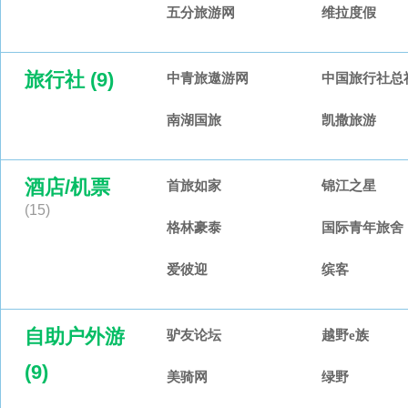
五分旅游网
维拉度假
旅行社 (9)
中青旅遨游网
中国旅行社总
南湖国旅
凯撒旅游
酒店/机票
首旅如家
锦江之星
(15)
格林豪泰
国际青年旅舍
爱彼迎
缤客
自助户外游
驴友论坛
越野e族
(9)
美骑网
绿野