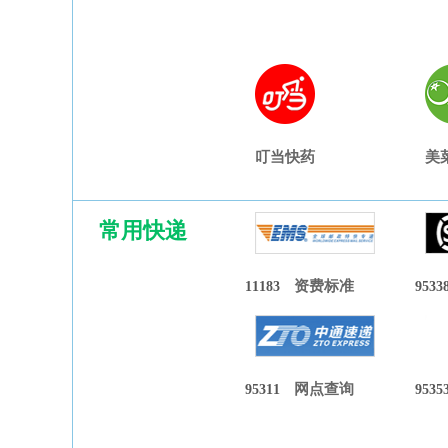
叮当快药
美
常用快递
11183
资费标准
9533
95311
网点查询
9535