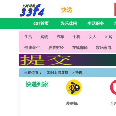
快递
33f4首页
娱乐休闲
生活服务
生活
购物
汽车
手机
女人
团购
健康养生
股票财经
在线翻译
数码家电
当前位置：
33f4上网导航
-> 快递
快递到家
爱鲜蜂
百