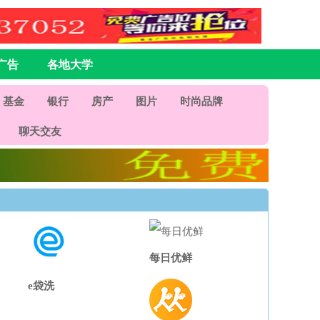
广告
各地大学
基金
银行
房产
图片
时尚品牌
聊天交友
每日优鲜
e袋洗