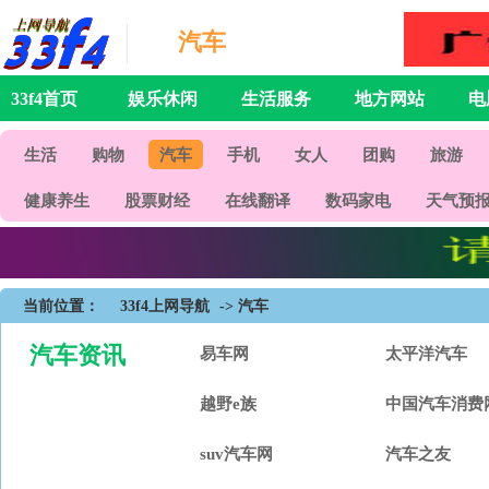
汽车
33f4首页
娱乐休闲
生活服务
地方网站
电
生活
购物
汽车
手机
女人
团购
旅游
健康养生
股票财经
在线翻译
数码家电
天气预
当前位置：
33f4上网导航
-> 汽车
汽车资讯
易车网
太平洋汽车
越野e族
中国汽车消费
suv汽车网
汽车之友