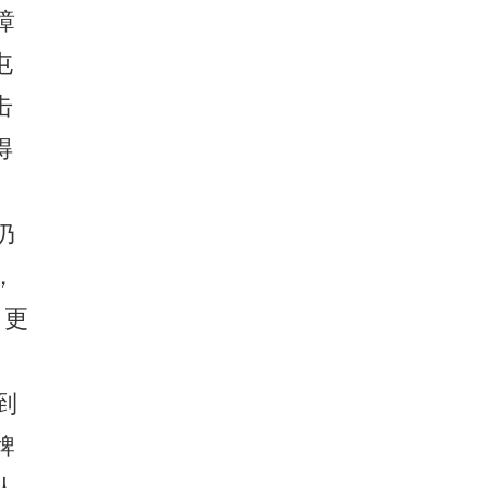
璋
屯
击
得
仍
，
，更
到
牌