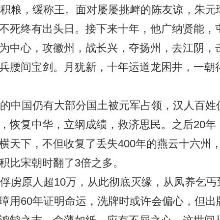
广积粮，缓称王。面对屡屡挑衅的陈友谅，朱元
不死终有出头日。接下来十年，他广纳贤能，
为中心，攻徽州，战长兴，夺扬州，去江阴，
兵腰间宝剑。月犹新，十年运道龙困井，一朝
时的中国仍有大部分国土被元军占领，汉人百姓
，恢复中华，立纲成绩，救济思民。之后20年
横天下，不但收复了丢失400年的燕云十六州
积比宋朝时翻了3倍之多。
，俘虏原人超10万，从此彻底灭缘，从凤养乞丐
璋用60年证明命运，洗牌时或许会偏心，但出