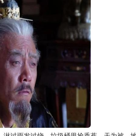
间，淋过雨发过烧，垃圾桶里抢香蕉，天为被，