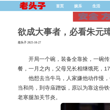
首页
娱乐
生活
欲成大事者，必看朱元
老头子 2025-10-27
开局一个碗，装备全靠捡，一碗传
餐，一月之内，父母兄长相继饿死，1
他想去当牛马，人家嫌他动作慢，
当和尚，到寺庙蹭饭，原以为靠这份铁
老寒腿加关节炎。