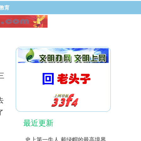
教育
三
去
了