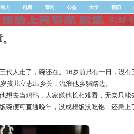
地方
电脑
查询
公益
大学
新闻
璋。
三代人走了，碗还在。16岁前只有一日，没有
7岁孩儿立志出乡关，流浪他乡躺路边。
他想去当鸡鸭，人家嫌他长相难看，无奈只能
饭碗便可直通晚年，没成想饭没吃饱，还患上