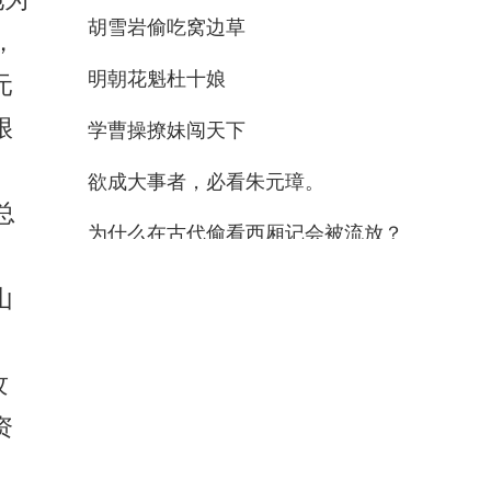
，
元
很
总
山
攻
资