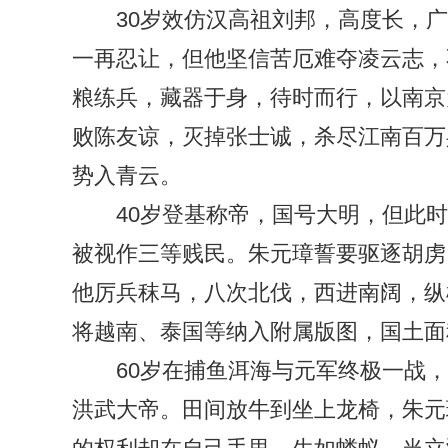
30岁效仿汉高祖刘邦，高度长，
一再忍让，但他坚信苦厄难夺凌云志，
粮练兵，藏器于身，待时而行，以南京
败陈友谅，灭掉张士诚，杀尽江南百万
势入青云。
40岁登基称帝，国号大明，但此
被视作三等贱民。朱元璋誓要驱逐胡虏
他厉兵秣马，八次北伐，西进南阔，纵
将越南、泰国等纳入附属版图，国土面
60岁在捕鱼洱海与元军终极一战
洪武大帝。田间放牛到坐上龙椅，朱元