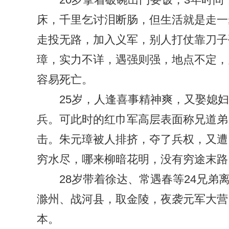
床，千里乞讨泪断肠，但生活就是走一
走投无路，加入义军，别人打仗靠刀子
璋，实力不详，遇强则强，地点不定，
容易死亡。
25岁，人逢喜事精神爽，又娶媳
兵。可此时的红巾军高层表面称兄道弟
击。朱元璋被人排挤，夺了兵权，又遭
穷水尽，哪来柳暗花明，没有穷途末路
28岁带着徐达、常遇春等24兄弟
滁州、战河县，取金陵，夜袭元军大营
本。