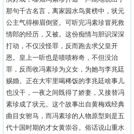
那句千古名言，离家园水鸟黄榜中，状元
公主气得柳眉倒竖。可听完冯素珍冒死救
情郎的经历，又被。这份痴情与胆识深深
打动，不仅没怪罪，反而跑去求父皇开
恩。皇上一听也是啧啧称奇，不但没治
罪，反而收冯素珍为义女，为她与李兆廷
赐婚。正在大牢里喝稀饭的李兆廷啥事儿
也没干，一夜之间既得了娇妻，又接替冯
素珍成了状元。这个故事出自黄梅戏经典
曲目女驸马，而冯素珍的人物原型则是五
代十国时期的才女黄崇谷。俗话说山重水